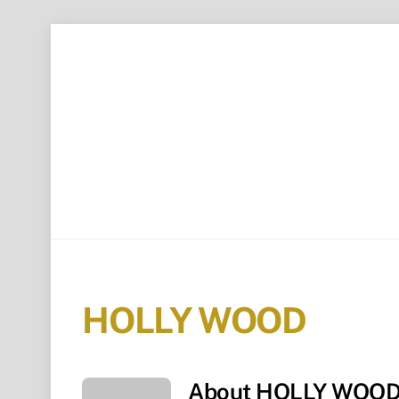
Skip
to
content
HOLLY WOOD
About
HOLLY WOO