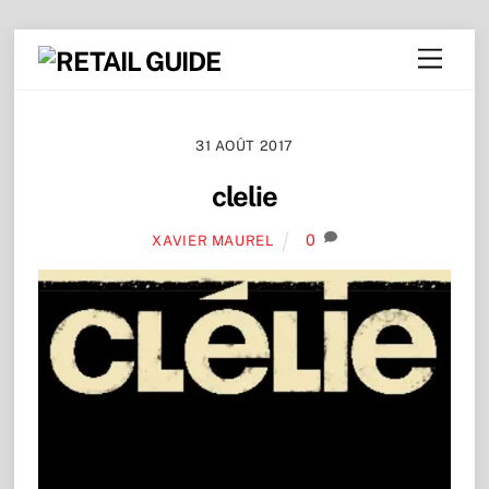
Skip
Menu
to
content
31 AOÛT 2017
clelie
0
XAVIER MAUREL