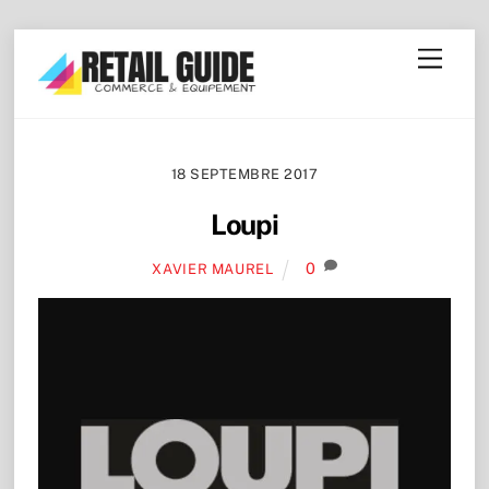
Skip
Menu
to
content
18 SEPTEMBRE 2017
Loupi
0
XAVIER MAUREL