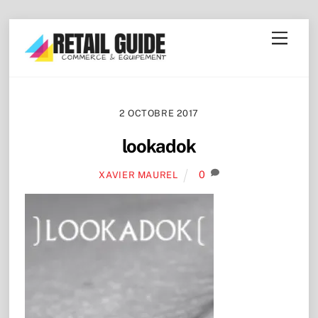
Skip
Menu
to
content
2 OCTOBRE 2017
lookadok
0
XAVIER MAUREL