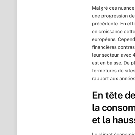
Malgré ces nuances
une progression de 
précédente. En eff
en croissance cet
européens. Cependa
financières contras
leur secteur, avec
est en baisse. De 
fermetures de site
rapport aux années
En tête de
la consom
et la hau
Le climat économiq