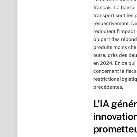
français. La baiss
transport sont les
respectivement. De
redoutent l’impact d
plupart des répond
produits moins che
outre, près des de
en 2024. En ce qui
concernant la fisca
restrictions logist
précédentes.
L’IA géné
innovation
promette