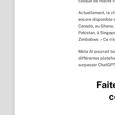
casque de réalité v
Actuellement, le ch
encore disponible e
Canada, au Ghana, 
Pakistan, à Singap
Zimbabwe. « Ce n’e
Meta AI pourrait tou
différentes platefo
surpasser ChatGPT 
Fait
c